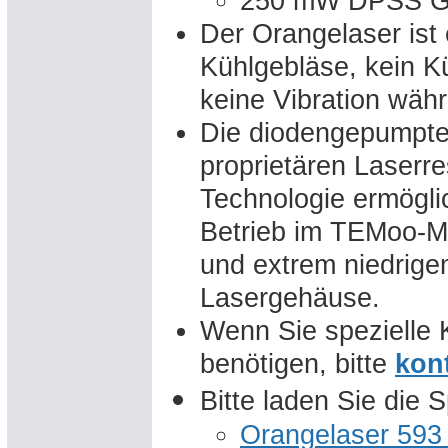
250 mW DPSS Ge
Der Orangelaser ist 
Kühlgebläse, kein K
keine Vibration wäh
Die diodengepumpte
proprietären Laserr
Technologie ermögli
Betrieb im TEMoo-M
und extrem niedrig
Lasergehäuse.
Wenn Sie spezielle 
benötigen, bitte
kon
Bitte laden Sie die 
Orangelaser 593