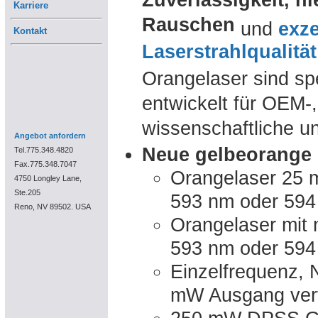
Zuverlässigkeit, ni
Karriere
Rauschen
und
exze
Kontakt
Laserstrahlqualität
Orangelaser sind spe
entwickelt für OEM-,
wissenschaftliche u
Angebot anfordern
Neue gelbeorange 
Tel.775.348.4820
Fax.775.348.7047
Orangelaser 25 
4750 Longley Lane,
Ste.205
593 nm oder 59
Reno, NV 89502. USA
Orangelaser mit
593 nm oder 59
Einzelfrequenz, 
mW Ausgang ver