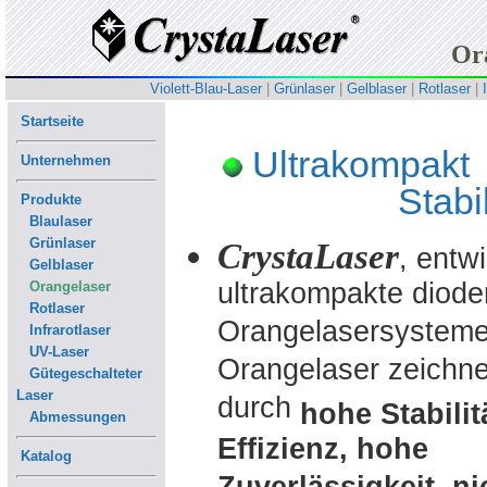
Or
Violett-Blau-Laser
|
Grünlaser
|
Gelblaser
|
Rotlaser
|
Startseite
Ultrakompakt
Unternehmen
Stabil
Produkte
Blaulaser
Grünlaser
CrystaLaser
, entw
Gelblaser
ultrakompakte diode
Orangelaser
Rotlaser
Orangelasersystem
Infrarotlaser
UV-Laser
Orangelaser zeichne
Gütegeschalteter
Laser
durch
hohe Stabilit
Abmessungen
Effizienz, hohe
Katalog