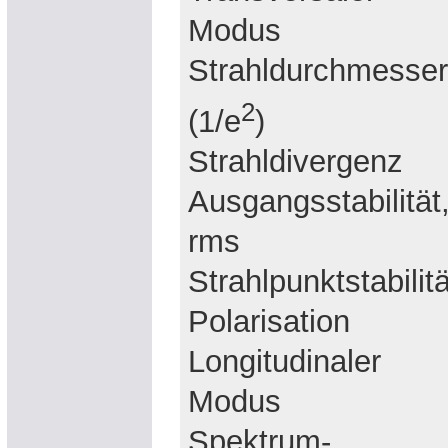
Modus
Strahldurchmesser
2
(1/e
)
Strahldivergenz
Ausgangsstabilität
rms
Strahlpunktstabilitä
Polarisation
Longitudinaler
Modus
Spektrum-