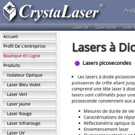
Profi
Laser UV
Laser Violet
Laser 
Accueil
Lasers à Di
Profil De L'entreprise
Boutique En Ligne
Lasers picosecondes
Produits
Isolateur Optique
Les lasers à diode picosecon
puissances de crête allant ju
Laser Bleu Violet
comprend une tête laser à diode
Laser Vert
lasers sont collimatés pour une
picoseconde conviennent aux a
Laser Jaune
Mesures de durée de vie
Laser Rouge
Caractérisations de répo
Laser Infrarouge
Réflectométrie optique 
Ensemencement laser
Laser UV