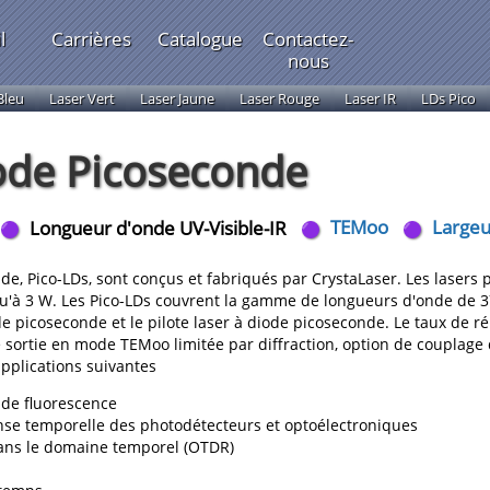
l
Carrières
Catalogue
Contactez-
nous
Bleu
Laser Vert
Laser Jaune
Laser Rouge
Laser IR
LDs Pico
ode Picoseconde
Longueur d'onde UV-Visible-IR
TEMoo
Largeu
de, Pico-LDs, sont conçus et fabriqués par CrystaLaser. Les lasers
squ'à 3 W. Les Pico-LDs couvrent la gamme de longueurs d'onde de 
 picoseconde et le pilote laser à diode picoseconde. Le taux de ré
 sortie en mode TEMoo limitée par diffraction, option de couplage 
pplications suivantes
 de fluorescence
nse temporelle des photodétecteurs et optoélectroniques
dans le domaine temporel (OTDR)