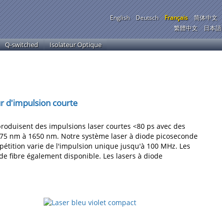
English
Deutsch
Français
简体中文
繁體中文
日本語
Q-switched
Isolateur Optique
r d'impulsion courte
 produisent des impulsions laser courtes <80 ps avec des
375 nm à 1650 nm. Notre système laser à diode picoseconde
pétition varie de l'impulsion unique jusqu'à 100 MHz. Les
de fibre également disponible. Les lasers à diode