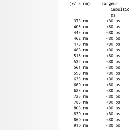
(+/-5 nm)     Largeur     
		  impulsion    crête         à 25MHz             à 50MHz             du faisceau

		  ps           mW            puissance mW        puissance mW        mrad

  375 nm        <80 ps    
  405 nm        <80 ps    
  445 nm        <80 ps    
  462 nm        <80 ps    
  473 nm        <80 ps    
  488 nm        <80 ps    
  515 nm        <80 ps    
  532 nm        <80 ps    
  561 nm        <80 ps    
  593 nm        <80 ps    
  633 nm        <80 ps    
  660 nm        <80 ps    
  685 nm        <80 ps    
  725 nm        <80 ps    
  785 nm        <80 ps    
  808 nm        <80 ps    
  830 nm        <80 ps    
  860 nm        <80 ps    
  910 nm        <80 ps    