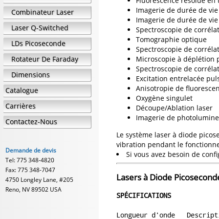
Fluorescence résolue en
Imagerie de durée de vie
Combinateur Laser
Imagerie de durée de vi
Laser Q-Switched
Spectroscopie de corrélat
Tomographie optique
LDs Picoseconde
Spectroscopie de corrélat
Rotateur De Faraday
Microscopie à déplétion 
Spectroscopie de corrélat
Dimensions
Excitation entrelacée puls
Anisotropie de fluorescen
Catalogue
Oxygène singulet
Carrières
Découpe/Ablation laser
Imagerie de photolumine
Contactez-Nous
Le système laser à diode picose
vibration pendant le fonctionn
Demande de devis
Si vous avez besoin de confi
Tel: 775 348-4820
Fax: 775 348-7047
Lasers à Diode Picosecon
4750 Longley Lane, #205
Reno, NV 89502 USA
SPÉCIFICATIONS
Longueur d'onde   Descript