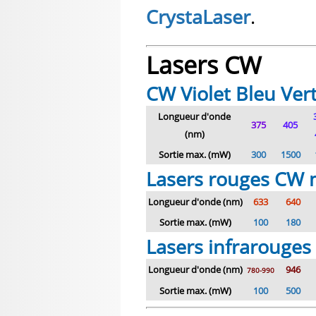
CrystaLaser
.
Lasers CW
CW Violet Bleu
Ver
Longueur d'onde
375
405
(nm)
Sortie max. (mW)
300
1500
Lasers rouges CW
Longueur d'onde (nm)
633
640
Sortie max. (mW)
100
180
Lasers infrarouge
Longueur d'onde (nm)
946
780-990
Sortie max. (mW)
100
500