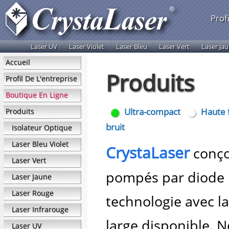
Profi
Laser UV
Laser Violet
Laser Bleu
Laser Vert
Laser Ja
Accueil
Produits
Profil De L'entreprise
Boutique En Ligne
Ultra-compact
Haute f
Produits
bruit
Isolateur Optique
Laser Bleu Violet
CrystaLaser
conço
Laser Vert
pompés par diode u
Laser Jaune
Laser Rouge
technologie avec la
Laser Infrarouge
large disponible. N
Laser UV