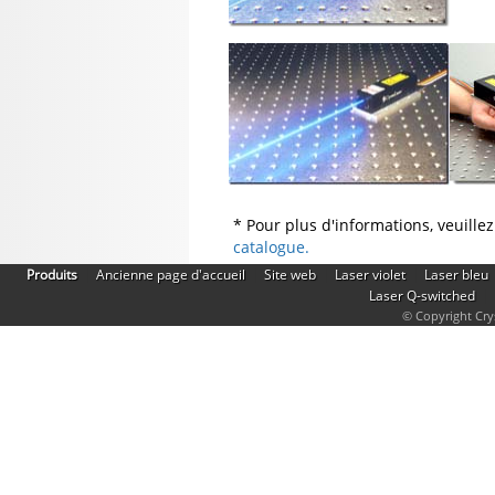
* Pour plus d'informations, veuille
catalogue.
|
|
|
|
Produits
Ancienne page d'accueil
Site web
Laser violet
Laser bleu
|
Laser Q-switched
© Copyright Crys