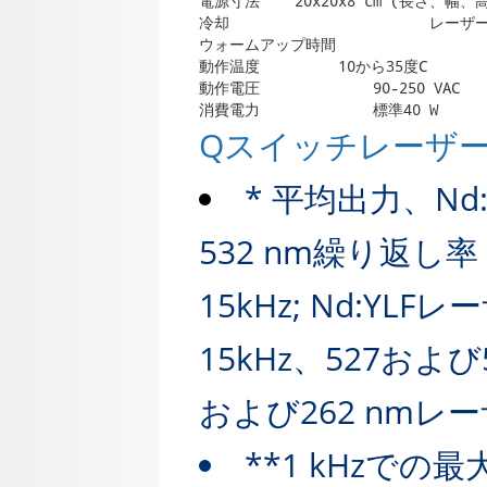
電源寸法    20x20x8 cm (長さ、幅、高
冷却                       レ
ウォームアップ時間                  
動作温度         10から35度C

動作電圧             90-250 VAC  
消費電力             標準40 W
Qスイッチレーザ
* 平均出力、Nd
532 nm繰り返し率 
15kHz; Nd:YLF
15kHz、527および
および262 nmレー
**1 kHzで