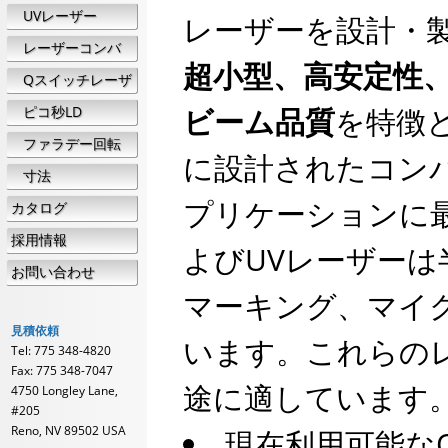
UVレーザー
レーザーを設計・
レーザーコンバ
超小型、高安定性
イナ
Qスイッチレーザ
ー
ビーム品質
を特徴
ピコ秒LD
ファラデー回転
に設計されたコンパ
子
寸法
プリケーションに最
カタログ
採用情報
よびUVレーザー
お問い合わせ
マーキング、マイ
見積依頼
います。これらの
Tel: 775 348-4820
Fax: 775 348-7047
途に適しています
4750 Longley Lane,
#205
Reno, NV 89502 USA
現在利用可能な