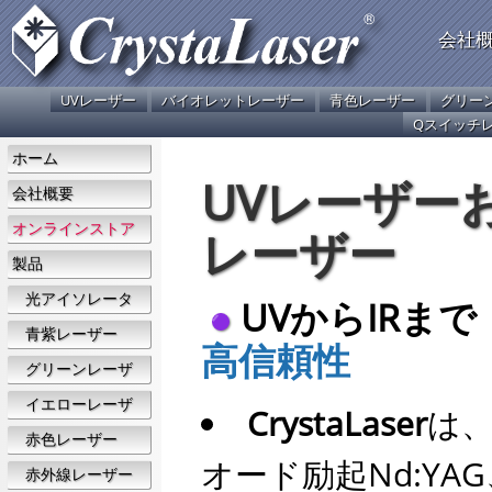
会社
UVレーザー
バイオレットレーザー
青色レーザー
グリー
Qスイッチ
ホーム
UVレーザーお
会社概要
オンラインストア
レーザー
製品
光アイソレータ
UVからIRまで
青紫レーザー
高信頼性
グリーンレーザ
ー
イエローレーザ
CrystaLaser
は
ー
赤色レーザー
オード励起Nd:YAG
赤外線レーザー