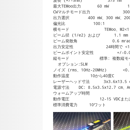
波長 (+/-5nm)           375 nm    
最大TEMoo出力       60 mW        120
CWマルチモード出力	      300 mW       300 mW        1 W          4 W

出力選択        400 mW、300 mW、200
偏光比            100:1

横モード               TEMoo、
ビーム径 (1/e2) および      1.1 mm

ビーム発散角               0.6 mrad
出力安定性              24時間で <1 
ビームポイント安定性          +/-0.00
縦モード             標準: 複数縦モ
  オプション:SLM               
ノイズ (rms、10Hz-20MHz)       <0.2
動作温度         10から40度C

レーザーヘッド寸法      3x3.6x13.5 
電源寸法    DC: 8.5x3.5x12.7 cm、AC:
ウォームアップ時間                  
動作電圧             12-15 VDCまたは
標準消費電力     10ワット