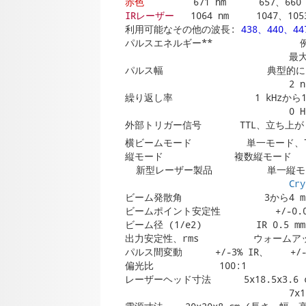
赤色
IRレーザー
   1064 nm     1047、1053
利用可能なその他の波長:
 438、440、4
パルスエネルギー**               
                            
パルス幅                   典
                           
繰り返し率               1 kHzから
                             
外部トリガー信号       TTL、立ち上
横ビームモード          単一モード、T
縦モード             複数縦モード

  新型レーザー製品          単一縦
Cr
ビーム発散角               3から4
ビームポイント安定性          +/-0.00
ビーム径 (1/e2)          IR 0.5 m
出力安定性、rms          ウォームアッ
パルス間変動      +/-3% IR、    +/-
偏光比            100:1

レーザーヘッド寸法      5x18.5x3
                            