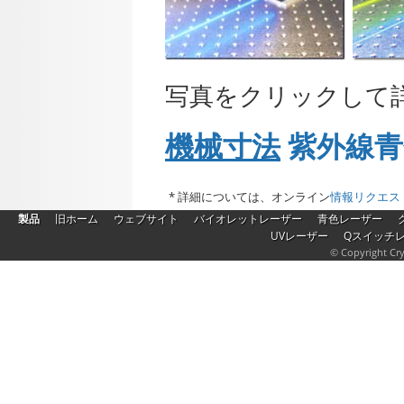
写真をクリックして
機械寸法
紫外線青色 
* 詳細については、オンライン
情報リクエス
|
|
|
|
|
製品
旧ホーム
ウェブサイト
バイオレットレーザー
青色レーザー
|
UVレーザー
Qスイッチ
© Copyright Cry