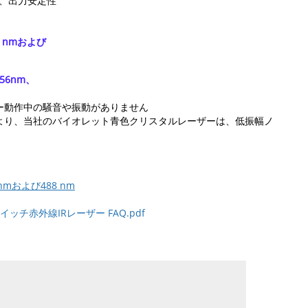
nm、出力安定性
7 nmおよび
456nm、
ー動作中の騒音や振動がありません
より、当社のバイオレット青色クリスタルレーザーは、低振幅ノ
 nmおよび488 nm
イッチ赤外線IRレーザー FAQ.pdf