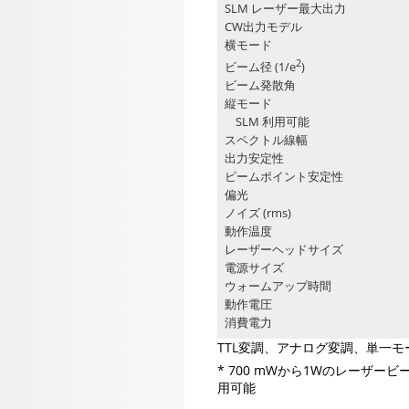
SLM レーザー最大出力
CW出力モデル
横モード
2
ビーム径 (1/e
)
ビーム発散角
縦モード
SLM 利用可能
スペクトル線幅
出力安定性
ビームポイント安定性
偏光
ノイズ (rms)
動作温度
レーザーヘッドサイズ
電源サイズ
ウォームアップ時間
動作電圧
消費電力
TTL変調、アナログ変調、単一
* 700 mWから1Wのレーザービー
用可能