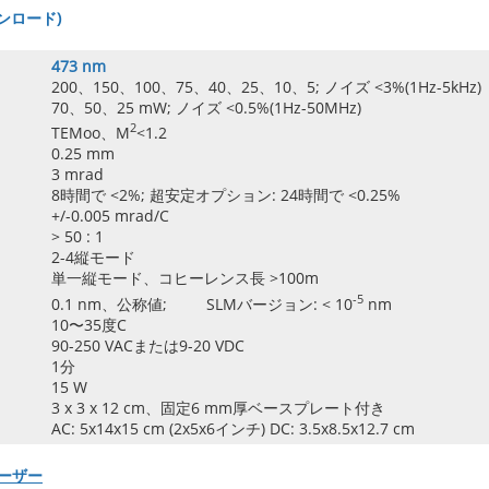
ンロード)
473 nm
200、150、100、75、40、25、10、5; ノイズ <3%(1Hz-5kHz)
70、50、25 mW; ノイズ <0.5%(1Hz-50MHz)
2
TEMoo、M
<1.2
0.25 mm
3 mrad
8時間で <2%; 超安定オプション: 24時間で <0.25%
+/-0.005 mrad/C
> 50 : 1
2-4縦モード
単一縦モード、コヒーレンス長 >100m
-5
0.1 nm、公称値; SLMバージョン: < 10
nm
10〜35度C
90-250 VACまたは9-20 VDC
1分
15 W
3 x 3 x 12 cm、固定6 mm厚ベースプレート付き
AC: 5x14x15 cm (2x5x6インチ) DC: 3.5x8.5x12.7 cm
ーザー