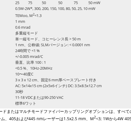
25 75 50 50 75 50 mW
0.5W-2W*, 300, 200, 150, 100, 80, 50, 25, 10 mW
2
TEMoo, M
<1.3
1 mm
0.6 mrad
多重縦モード
単一縦モード、コヒーレンス長 > 50 m
1 nm、公称値; SLMバージョン: < 0.0001 nm
24時間で <1 %
+/-0.005 mrad/C
垂直、比率 100 : 1
<0.5 %、10Hz-20MHz
10〜40度C
3 x 3 x 12 cm、固定6 mm厚ベースプレート付き
AC: 5x14x15 cm (2x5x6インチ) DC: 3.5x8.5x12.7 cm
30秒
11-18 VDCまたは90-250 VAC
標準6ワット
モードまたはマルチモードファイバーカップリングオプションは、すべて
2
ム、405および445 nmレーザーは1.5x2.5 mm、M
<3; 1Wから4W