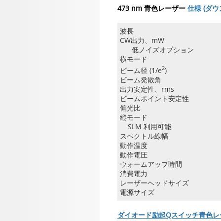
473 nm 青色レーザー
仕様 (ダウ
波長
CW出力、mW
低ノイズオプション
横モード
2
ビーム径 (1/e
)
ビーム発散角
出力安定性、rms
ビームポイント安定性
偏光比
縦モード
SLM 利用可能
スペクトル線幅
動作温度
動作電圧
ウォームアップ時間
消費電力
レーザーヘッドサイズ
電源サイズ
ダイオード励起Qスイッチ青色レ