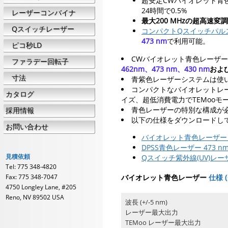
超安定CWバイオレット青色レーザ
24時間で0.5%
レーザーコンバイナ
最大200 MHzの超高速変調
Qスイッチレーザー
コンパクトQスイッチパル
473 nm
で利用可能。
ピコ秒LD
CWバイオレット青色レーザー
ファラデー回転子
462nm、473 nm、430 nm
およ
寸法
青紫色レーザーシステムは使
コンパクトなバイオレットレ
カタログ
イズ、超低消費電力でTEMoo
青色レーザーの特別な構成が
採用情報
以下の仕様をダウンロードし
お問い合わせ
バイオレット青色レーザー 375 
DPSS青色レーザー 473 n
見積依頼
Qスイッチ紫外線(UV)レ
Tel: 775 348-4820
Fax: 775 348-7047
バイオレット青色レーザー
仕様 
4750 Longley Lane, #205
Reno, NV 89502 USA
波長 (+/-5 nm)
レーザー最大出力
TEMoo レーザー最大出力