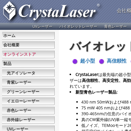
会社
UVレーザー
バイオレットレーザー
青色レーザー
ホーム
バイオレッ
会社概要
オンラインストア
超小型
高信頼性
製品
光アイソレータ
CrystaLaser
は最先端の超小型
ザーは
高信頼性、高安定性、高効
青紫レーザー
れています。
グリーンレーザー
新型青色レーザー製品:
イエローレーザー
430 nm 50mWおよび4
75 mW 405 nmおよび488
赤色レーザー
390-465nmの任意の
赤外線レーザー
真のCW紫外線(UV)単一縦モ
低ノイズ、TEMooモード26
UVレーザー