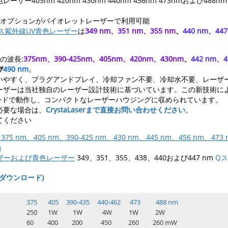
ー405nm 420nm 430nm 440nm 456nm 473nmおよび488
オプションがバイオレットレーザーで利用可能
ス紫外線UV青色レーザー
は
349 nm、351 nm、355 nm
、
440 nm、44
の波長:
375nm、390-425nm、405nm、420nm、430nm
、
442 nm、
び
490 nm
。
いやすく、プラグアンドプレイ、冷却ファン不要、冷却水不要、レーザ
ーザーは当社独自のレーザー設計技術に基づいています。この新技術に
モードで動作し、コンパクトなレーザーハウジングに収められています。
必要な場合は、
CrystaLaserまで直接お問い合わせください
。
てください
nm、405 nm、390-425 nm、430 nm、445 nm、456 nm、473
m
ーザーおよび青色レーザー
349、351、355、438、440および447 nm
Qス
(ダウンロード)
375 405 390-435 440-462 473 488 nm
250 1W 1W 4W 1W 2W
60 400 200 450 260 260 mW