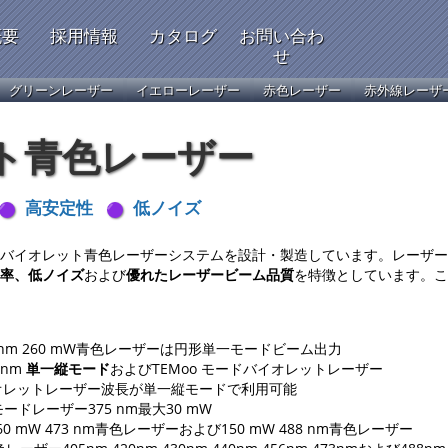
概要
採用情報
カタログ
お問い合わ
せ
グリーンレーザー
イエローレーザー
赤色レーザー
赤外線レーザ
ト青色レーザー
高安定性
低ノイズ
バイオレット青色レーザーシステムを設計・製造しています。レーザー
率、低ノイズ
および
優れたレーザービーム品質
を特徴としています。こ
88 nm 260 mW青色レーザーは円形単一モードビーム出力
 nm
単一縦モード
およびTEMoo モードバイオレットレーザー
バイオレットレーザー波長が単一縦モードで利用可能
ードレーザー375 nm最大30 mW
0 mW 473 nm青色レーザーおよび150 mW 488 nm青色レーザー