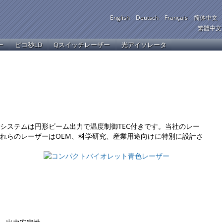
English
Deutsch
Français
简体中文
繁體中文
ー
ピコ秒LD
Qスイッチレーザー
光アイソレータ
システムは円形ビーム出力で温度制御TEC付きです。当社のレー
れらのレーザーはOEM、科学研究、産業用途向けに特別に設計さ