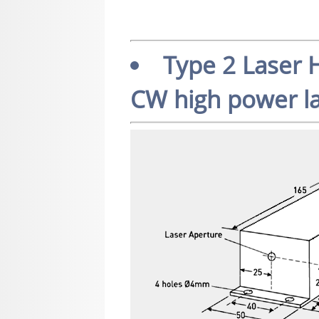
Type 2 Laser H
CW high power l