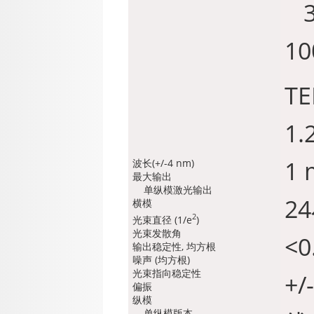
3
1
TE
1.
1 
波长(+/-4 nm)
最大输出
单纵模激光输出
2
横模
2
光束直径 (1/e
)
光束发散角
<0
输出稳定性, 均方根
噪声 (均方根)
光束指向稳定性
+/
偏振
纵模
单纵模版本