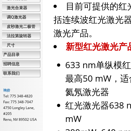
目前可提供的红
激光合束器
括连续波红光激光
调Q激光器
皮秒激光二极管
激光产品。
法拉第旋转器
新型红光激光产
尺寸
产品目录
633 nm单纵模
招聘信息
联系我们
最高50 mW，
氦氖激光器
询价
Tel: 775 348-4820
红光激光器638 
Fax: 775 348-7047
4750 Longley Lane,
#205
mW
Reno, NV 89502 USA