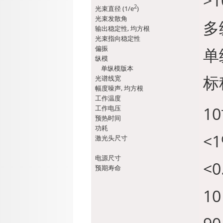
>1
2
光束直径 (1/e
)
光束发散角
多
输出稳定性, 均方根
光束指向稳定性
偏振
单
纵模
单纵模版本
标
光谱线宽
幅度噪声, 均方根
工作温度
10
工作电压
预热时间
功耗
<
激光头尺寸
电源尺寸
<0
预期寿命
10