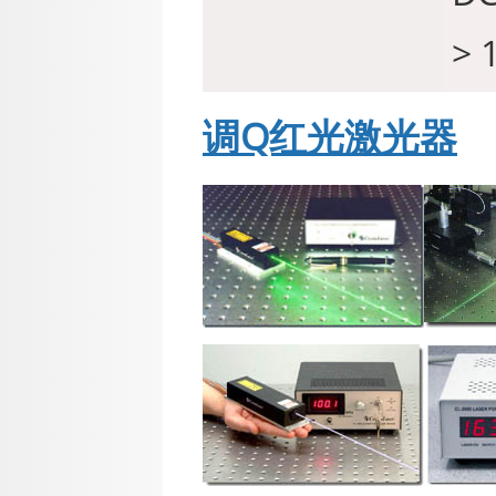
> 
调Q红光激光器