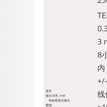
TE
0.
3 
8
内 
+/
波长
线
输出功率, mW
单纵模激光输出
横模