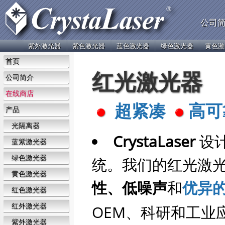
公司
紫外激光器
紫色激光器
蓝色激光器
绿色激光器
黄色激
首页
红光激光器
公司简介
在线商店
超紧凑
高可
产品
光隔离器
CrystaLaser
设
蓝紫激光器
绿色激光器
统。我们的红光激
黄色激光器
性、低噪声
和
优异
红色激光器
红外激光器
OEM、科研和工业
紫外激光器