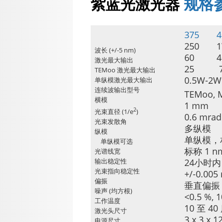
紫蓝光激光器
规格参
375 4
250
波长 (+/-5 nm)
60 4
激光最大输出
25 
TEMoo 激光最大输出
0.5W-2W*,
单纵模激光最大输出
连续波输出型号
TEMoo, 
横模
1 mm
2
光束直径 (1/e
)
0.6 mrad
光束发散角
多纵模
纵模
单纵模，相
单纵模可选
标称 1 n
光谱线宽
输出稳定性
24小时内 
光束指向稳定性
+/-0.005
偏振
垂直偏振，比
噪声 (均方根)
<0.5 %, 
工作温度
10 至 40
激光头尺寸
3 x 3 
电源尺寸