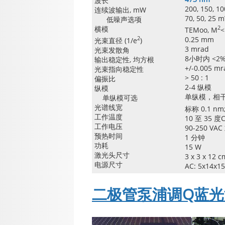
波长
200, 150, 10
连续波输出, mW
70, 50, 25
低噪声选项
横模
2
TEMoo, M
<
2
0.25 mm
光束直径 (1/e
)
3 mrad
光束发散角
8小时内 <2%
输出稳定性, 均方根
+/-0.005 mr
光束指向稳定性
> 50 : 1
偏振比
2-4 纵模
纵模
单纵模，相干
单纵模可选
光谱线宽
标称 0.1 
工作温度
10 至 35 度
工作电压
90-250 VAC
预热时间
1 分钟
功耗
15 W
激光头尺寸
3 x 3 x 
电源尺寸
AC: 5x14x15
二极管泵浦调Q蓝光