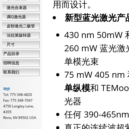
用而设计。
激光合束器
新型蓝光激光产
调Q激光器
皮秒激光二极管
430 nm 50mW 
法拉第旋转器
尺寸
260 mW 蓝光
产品目录
单模光束
招聘信息
75 mW 405 nm 
联系我们
单纵模
和 TEM
询价
Tel: 775 348-4820
光器
Fax: 775 348-7047
4750 Longley Lane,
任何 390-46
#205
Reno, NV 89502 USA
真正的连续波超紫外