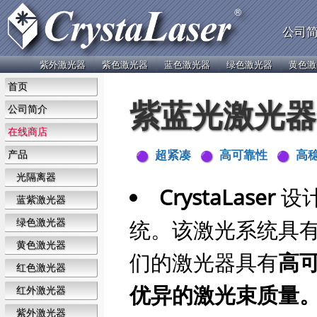
公司
紫外激光器
紫色激光器
蓝色激光器
绿色激光器
黄色激
首页
紫蓝光激光器
公司简介
在线商店
超紧凑
高可靠性
高
产品
光隔离器
CrystaLaser
设
蓝紫激光器
统。该激光系统具有
绿色激光器
黄色激光器
们的激光器具有
高
红色激光器
优异的激光束质量
红外激光器
紫外激光器