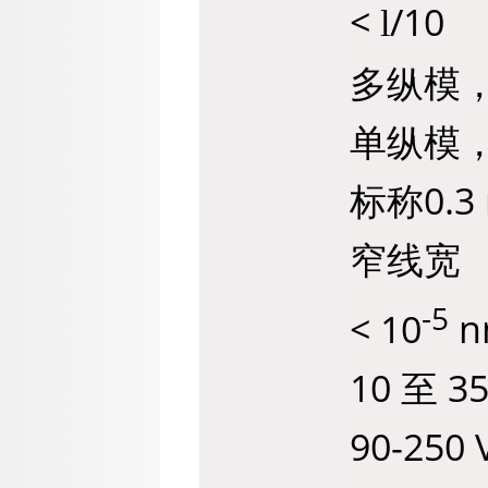
<
/10
l
多纵模，
单纵模
标称0.3 
窄线宽
-5
< 10
n
10 至 3
90-250 