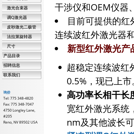
干涉仪和OEM仪器
激光合束器
调Q激光器
目前可提供的红
皮秒激光二极管
连续波红外激光器
法拉第旋转器
新型红外激光产
尺寸
产品目录
超稳定连续波红
招聘信息
联系我们
0.5%，现已上市
高功率长相干长度
询价
Tel: 775 348-4820
Fax: 775 348-7047
宽红外激光系统，波长
4750 Longley Lane,
#205
nm及其他波长
Reno, NV 89502 USA