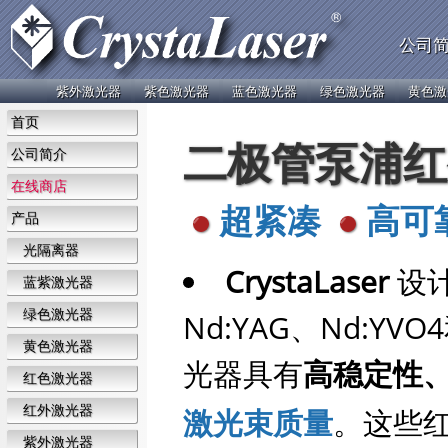
公司
紫外激光器
紫色激光器
蓝色激光器
绿色激光器
黄色激
首页
二极管泵浦红
公司简介
在线商店
超紧凑
高可
产品
光隔离器
CrystaLaser
设
蓝紫激光器
绿色激光器
Nd:YAG、Nd:Y
黄色激光器
光器具有
高稳定性
红色激光器
红外激光器
激光束质量
。这些
紫外激光器