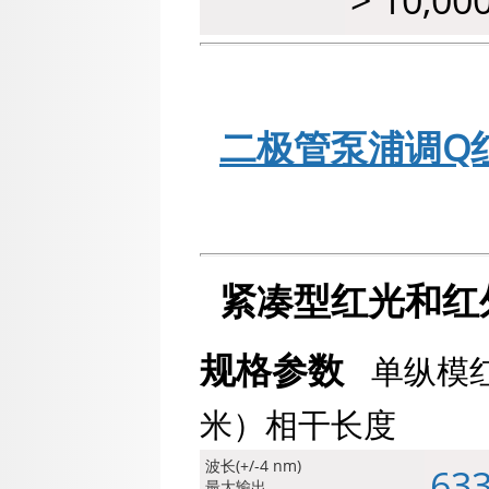
> 10,0
二极管泵浦调Q
紧凑型红光和红
规格参数
单纵模红光
米）相干长度
波长(+/-4 nm)
63
最大输出