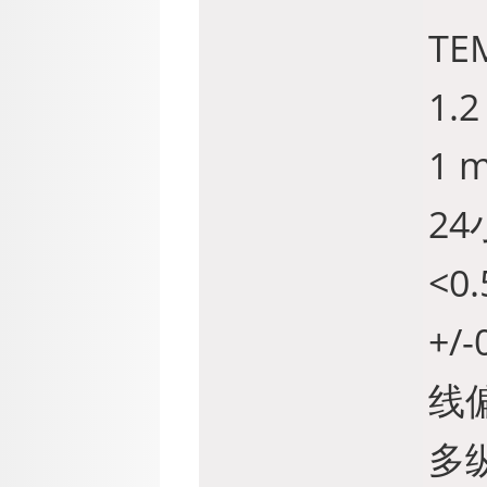
TE
1.
1 
24
<0.
+/-
线偏
多