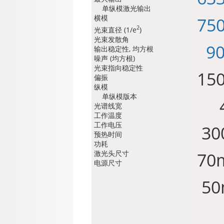
单纵模激光输出
横模
7
2
光束直径 (1/e
)
光束发散角
90
输出稳定性, 均方根
噪声 (均方根)
光束指向稳定性
1
偏振
纵模
单纵模版本
4
光谱线宽
工作温度
工作电压
30
预热时间
功耗
激光头尺寸
7
电源尺寸
5
1