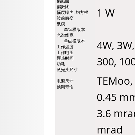
偏振面
偏振比
1 W 
幅度噪声, 均方根
波前畸变
纵模
200
单纵模版本
光谱线宽
单纵模版本
4W, 3W,
工作温度
工作电压
300, 10
预热时间
功耗
激光头尺寸
TEMoo,
电源尺寸
预期寿命
0.45 
3.6 m
mrad