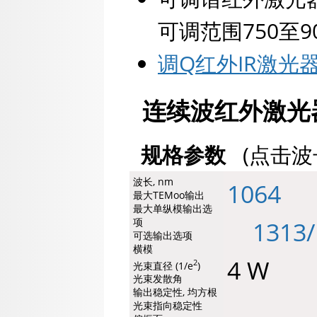
可调范围750至90
调Q红外IR激光
连续波红外激光
规格参数
(点击波
波长, nm
1064
最大TEMoo输出
最大单纵模输出选
项
1313/
可选输出选项
横模
4 W
2
光束直径 (1/e
)
光束发散角
输出稳定性, 均方根
1 
光束指向稳定性